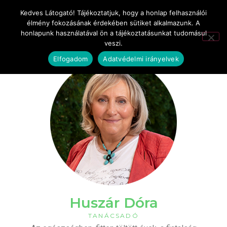
Kedves Látogató! Tájékoztatjuk, hogy a honlap felhasználói
élmény fokozásának érdekében sütiket alkalmazunk. A
honlapunk használatával ön a tájékoztatásunkat tudomásul
veszi.
Elfogadom
Adatvédelmi irányelvek
Huszár Dóra
TANÁCSADÓ