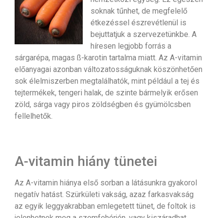
soknak tűnhet, de megfelelő
étkezéssel észrevétlenül is
bejuttatjuk a szervezetünkbe. A
híresen legjobb forrás a
sárgarépa, magas ß-karotin tartalma miatt. Az A-vitamin
előanyagai azonban változatosságuknak köszönhetően
sok élelmiszerben megtalálhatók, mint például a tej és
tejtermékek, tengeri halak, de szinte bármelyik erősen
zöld, sárga vagy piros zöldségben és gyümölcsben
fellelhetők.
A-vitamin hiány tünetei
Az A-vitamin hiánya első sorban a látásunkra gyakorol
negatív hatást. Szürkületi vakság, azaz farkasvakság
az egyik leggyakrabban emlegetett tünet, de foltok is
jelenhetnek meg a szemfehérjén, vagy kiszáradhat,