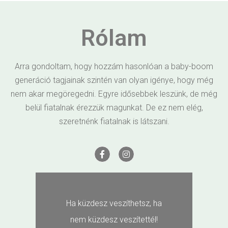
Rólam
Arra gondoltam, hogy hozzám hasonlóan a baby-boom
generáció tagjainak szintén van olyan igénye, hogy még
nem akar megöregedni. Egyre idősebbek leszünk, de még
belül fiatalnak érezzük magunkat. De ez nem elég,
szeretnénk fiatalnak is látszani.
Ha küzdesz veszíthetsz, ha
nem küzdesz veszítettél!