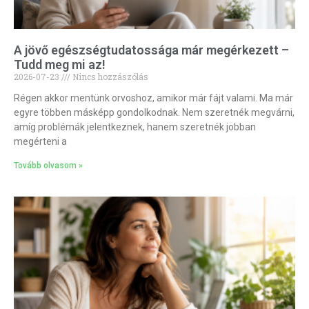
A jövő egészségtudatossága már megérkezett –
Tudd meg mi az!
2026-07-23
Nincs hozzászólás
Régen akkor mentünk orvoshoz, amikor már fájt valami. Ma már
egyre többen másképp gondolkodnak. Nem szeretnék megvárni,
amíg problémák jelentkeznek, hanem szeretnék jobban
megérteni a
Tovább olvasom »