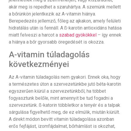
akár meg is repedhet a szaruhártya. A szemünk mellett
a bőrünkön jelentkezik az A-vitamin hiánya.
Berepedezés jellemző, főleg az ajkakon, amely felületi
hidratálás után is fennáll. A ß-karotin antioxidáns hatása
miatt felveszi a harcot a
szabad gyökökkel
– így ennek
a hiánya a bőr gyorsabb öregedését is okozza.
A-vitamin túladagolás
következményei
Az A-vitamin túladagolás nem gyakori. Ennek oka, hogy
a természetes úton a szervezetünkbe jutó béta-karotin
egyszerűen kiürül a szervezetünkből, ha többet
fogyasztunk belőle, mint amennyit be tud fogadni a
szervezetünk. ß-katorin többletkor a tenyér és a talpak
sárgulása figyelhető meg, de ez elmúlik, miután kiürült.
A direkt módon bevitt vitamin túladagolása azonban
erős fejfájást, izomfájdalmat, bőrhámlást is okozhat,