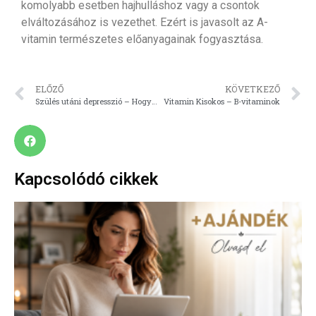
komolyabb esetben hajhulláshoz vagy a csontok
elváltozásához is vezethet. Ezért is javasolt az A-
vitamin természetes előanyagainak fogyasztása.
ELŐZŐ
KÖVETKEZŐ
Szülés utáni depresszió – Hogyan ismerd fel? Mit tehetsz ellene?
Vitamin Kisokos – B-vitaminok
Kapcsolódó cikkek