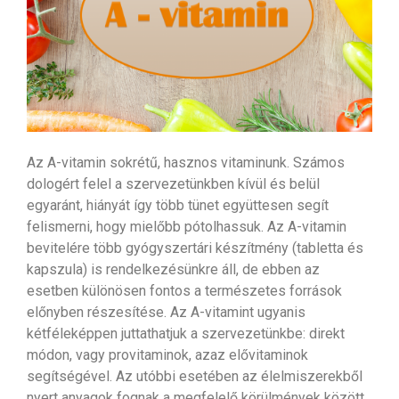
Az A-vitamin sokrétű, hasznos vitaminunk. Számos
dologért felel a szervezetünkben kívül és belül
egyaránt, hiányát így több tünet együttesen segít
felismerni, hogy mielőbb pótolhassuk. Az A-vitamin
bevitelére több gyógyszertári készítmény (tabletta és
kapszula) is rendelkezésünkre áll, de ebben az
esetben különösen fontos a természetes források
előnyben részesítése. Az A-vitamint ugyanis
kétféleképpen juttathatjuk a szervezetünkbe: direkt
módon, vagy provitaminok, azaz elővitaminok
segítségével. Az utóbbi esetében az élelmiszerekből
nyert anyagok fognak a megfelelő körülmények között