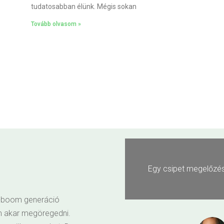
tudatosabban élünk. Mégis sokan
Tovább olvasom »
t száz mázsa gyógyítás.
Ha küzdesz veszí
y-boom generáció
em akar megöregedni.