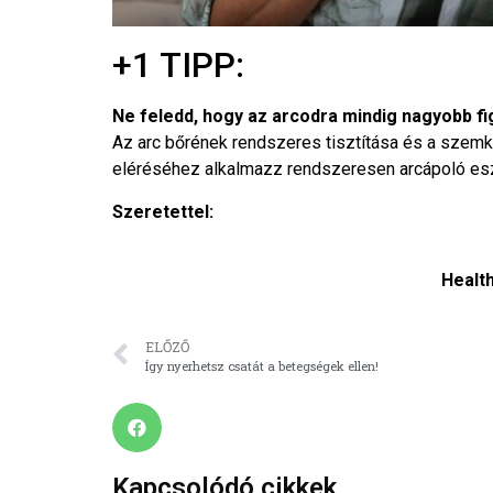
+1 TIPP:
Ne feledd, hogy az arcodra mindig nagyobb fig
Az arc bőrének rendszeres tisztítása és a szemk
eléréséhez alkalmazz rendszeresen arcápoló eszk
Szeretettel:
Healt
ELŐZŐ
Így nyerhetsz csatát a betegségek ellen!
Kapcsolódó cikkek