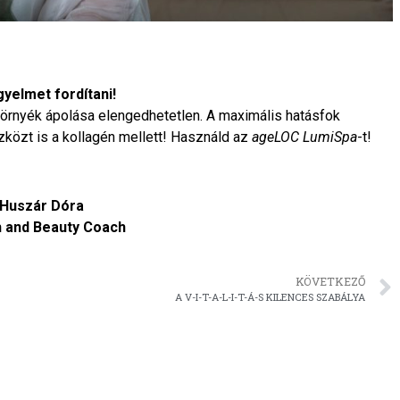
yelmet fordítani!
örnyék ápolása elengedhetetlen. A maximális hatásfok
özt is a kollagén mellett! Használd az
ageLOC LumiSpa
-t!
Huszár Dóra
h and Beauty Coach
KÖVETKEZŐ
A V-I-T-A-L-I-T-Á-S KILENCES SZABÁLYA