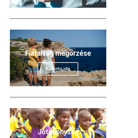
Fiatalság megörzése
Kattints ide
Jótékonyság