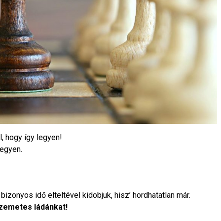
, hogy így legyen!
egyen.
izonyos idő elteltével kidobjuk, hisz’ hordhatatlan már.
szemetes ládánkat!