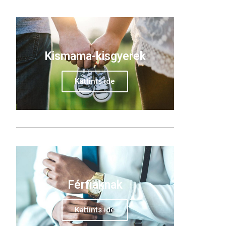
Kismama-kisgyerek
Kattints ide
Férfiaknak
Kattints ide