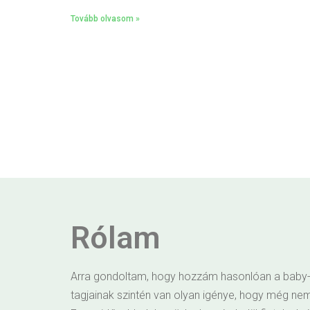
Tovább olvasom »
Rólam
a
Egy csipet megelőzés többet ér, min
ük sem
Arra gondoltam, hogy hozzám hasonlóan a bab
tagjainak szintén van olyan igénye, hogy még n