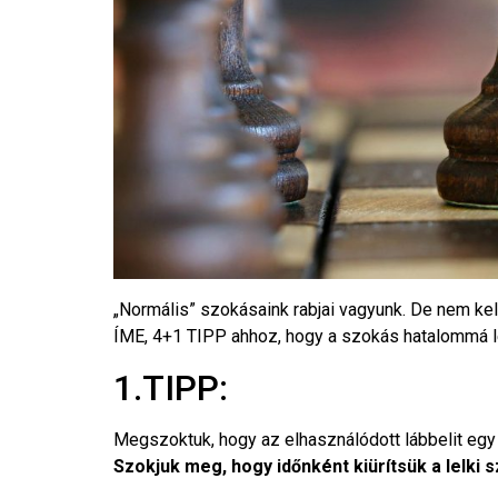
„Normális” szokásaink rabjai vagyunk. De nem kell
ÍME, 4+1 TIPP ahhoz, hogy a szokás hatalommá l
1.TIPP:
Megszoktuk, hogy az elhasználódott lábbelit egy b
Szokjuk meg, hogy időnként kiürítsük a lelki 