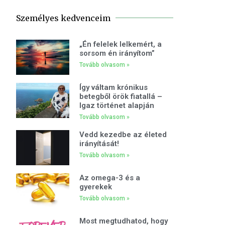
Személyes kedvenceim
„Én felelek lelkemért, a
sorsom én irányítom”
Tovább olvasom »
Így váltam krónikus
betegből örök fiatallá –
Igaz történet alapján
Tovább olvasom »
Vedd kezedbe az életed
irányítását!
Tovább olvasom »
Az omega-3 és a
gyerekek
Tovább olvasom »
Most megtudhatod, hogy