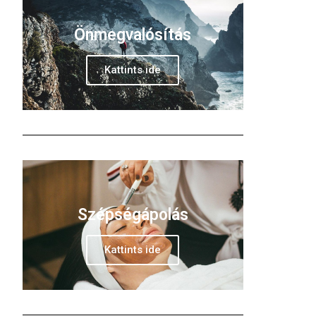
Önmegvalósítás
Kattints ide
Szépségápolás
Kattints ide