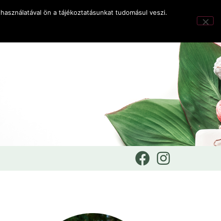
használatával ön a tájékoztatásunkat tudomásul veszi.