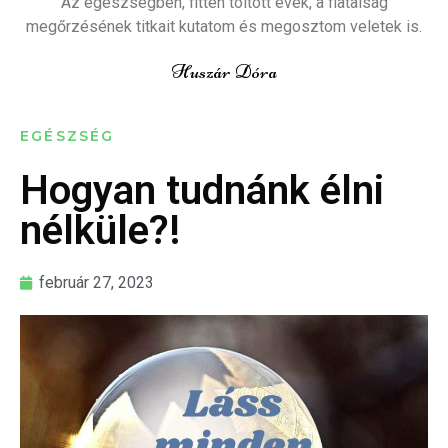
Az egészségben, fitten töltött évek, a fiatalság
megőrzésének titkait kutatom és megosztom veletek is.
Huszár Dóra
EGÉSZSÉG
Hogyan tudnánk élni
nélküle?!
február 27, 2023