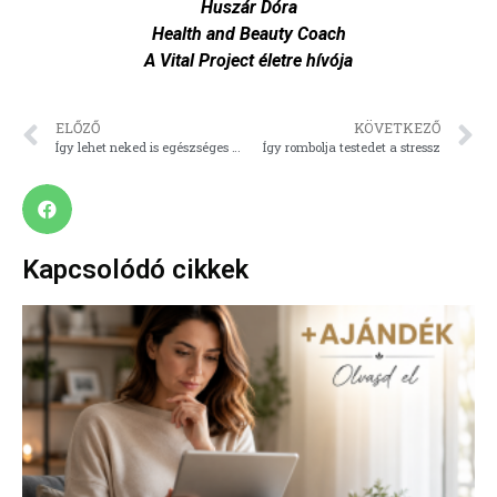
Huszár Dóra
Health and Beauty Coach
A Vital Project életre hívója
ELŐZŐ
KÖVETKEZŐ
Így lehet neked is egészséges a bőröd nyáron is!
Így rombolja testedet a stressz
Kapcsolódó cikkek