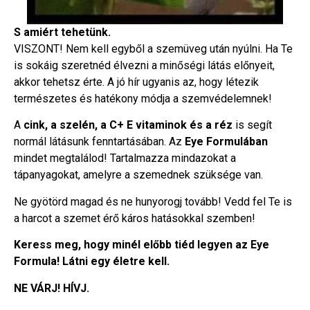
S amiért tehetünk.
VISZONT! Nem kell egyből a szemüveg után nyúlni. Ha Te
is sokáig szeretnéd élvezni a minőségi látás előnyeit,
akkor tehetsz érte. A jó hír ugyanis az, hogy létezik
természetes és hatékony módja a szemvédelemnek!
A
cink, a szelén, a C+ E vitaminok és a réz
is segít
normál látásunk fenntartásában. Az
Eye Formulában
mindet megtalálod! Tartalmazza mindazokat a
tápanyagokat, amelyre a szemednek szüksége van.
Ne gyötörd magad és ne hunyorogj tovább! Vedd fel Te is
a harcot a szemet érő káros hatásokkal szemben!
Keress meg, hogy minél előbb tiéd legyen az Eye
Formula! Látni egy életre kell.
NE VÁRJ! HÍVJ.