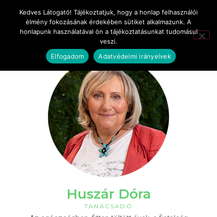
Kedves Látogató! Tájékoztatjuk, hogy a honlap felhasználói
élmény fokozásának érdekében sütiket alkalmazunk. A
honlapunk használatával ön a tájékoztatásunkat tudomásul
veszi.
Elfogadom
Adatvédelmi irányelvek
Huszár Dóra
TANÁCSADÓ