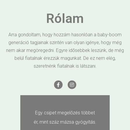
Rólam
Arra gondoltam, hogy hozzám hasonlóan a baby-boom
generáció tagjainak szintén van olyan igénye, hogy még
nem akar megöregedni. Egyre idősebbek leszünk, de még
belül fiatalnak érezzük magunkat. De ez nem elég,
szeretnénk fiatalnak is látszani.
Ha küzdesz veszíthetsz, ha
nem küzdesz veszítettél!