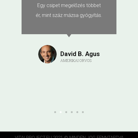
Ha küzdesz veszíthetsz, ha
nem küzdesz veszítettél!
Bertold Brecht
DRÁMAÍRÓ, KÖLTŐ
VITALPROJECT.EU 2021 © MINDEN JOG FENNTARTVA