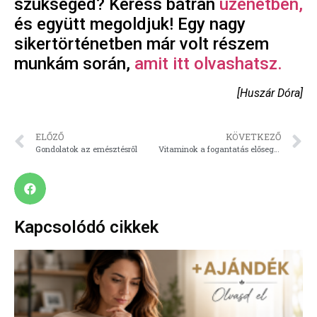
szükséged? Keress bátran
üzenetben,
és együtt megoldjuk! Egy nagy
sikertörténetben már volt részem
munkám során,
amit itt olvashatsz.
[Huszár Dóra]
ELŐZŐ
KÖVETKEZŐ
Gondolatok az emésztésről
Vitaminok a fogantatás elősegítésére
Kapcsolódó cikkek