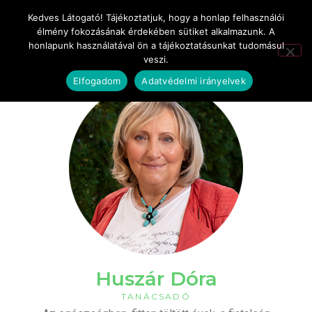
Kedves Látogató! Tájékoztatjuk, hogy a honlap felhasználói
élmény fokozásának érdekében sütiket alkalmazunk. A
honlapunk használatával ön a tájékoztatásunkat tudomásul
veszi.
Elfogadom
Adatvédelmi irányelvek
Huszár Dóra
TANÁCSADÓ