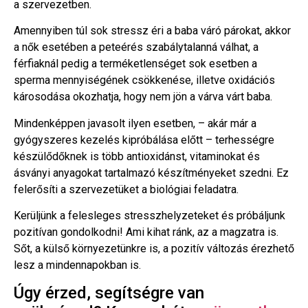
a szervezetben.
Amennyiben túl sok stressz éri a baba váró párokat, akkor
a nők esetében a peteérés szabálytalanná válhat, a
férfiaknál pedig a terméketlenséget sok esetben a
sperma mennyiségének csökkenése, illetve oxidációs
károsodása okozhatja, hogy nem jön a várva várt baba.
Mindenképpen javasolt ilyen esetben, – akár már a
gyógyszeres kezelés kipróbálása előtt – terhességre
készülődőknek is több antioxidánst, vitaminokat és
ásványi anyagokat tartalmazó készítményeket szedni. Ez
felerősíti a szervezetüket a biológiai feladatra.
Kerüljünk a felesleges stresszhelyzeteket és próbáljunk
pozitívan gondolkodni! Ami kihat ránk, az a magzatra is.
Sőt, a külső környezetünkre is, a pozitív változás érezhető
lesz a mindennapokban is.
Úgy érzed, segítségre van