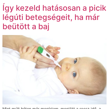
Így kezeld hatásosan a picik
légúti betegségeit, ha már
beütött a baj
Mint múlt héten már megírtam, megjött a rossz idő, a