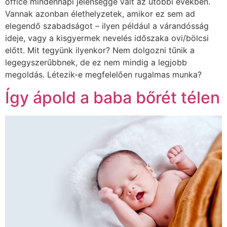
office mindennapi jelenséggé vált az utóbbi években.
Vannak azonban élethelyzetek, amikor ez sem ad
elegendő szabadságot – ilyen például a várandósság
ideje, vagy a kisgyermek nevelés időszaka ovi/bölcsi
előtt. Mit tegyünk ilyenkor? Nem dolgozni tűnik a
legegyszerűbbnek, de ez nem mindig a legjobb
megoldás. Létezik-e megfelelően rugalmas munka?
Így ápold a baba bőrét télen