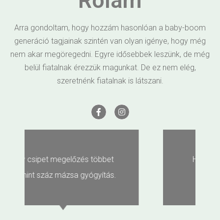
Rólam
Arra gondoltam, hogy hozzám hasonlóan a baby-boom
generáció tagjainak szintén van olyan igénye, hogy még
nem akar megöregedni. Egyre idősebbek leszünk, de még
belül fiatalnak érezzük magunkat. De ez nem elég,
szeretnénk fiatalnak is látszani.
Ha küzdesz veszíthetsz, ha
nem küzdesz veszítettél!