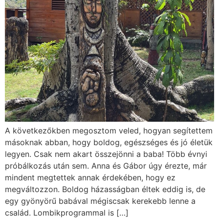
A következőkben megosztom veled, hogyan segítettem
másoknak abban, hogy boldog, egészséges és jó életük
legyen. Csak nem akart összejönni a baba! Több évnyi
próbálkozás után sem. Anna és Gábor úgy érezte, már
mindent megtettek annak érdekében, hogy ez
megváltozzon. Boldog házasságban éltek eddig is, de
egy gyönyörű babával mégiscsak kerekebb lenne a
család. Lombikprogrammal is […]