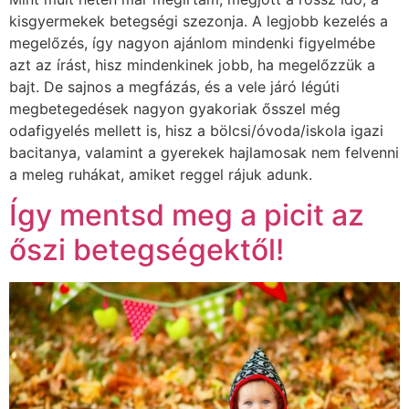
kisgyermekek betegségi szezonja. A legjobb kezelés a
megelőzés, így nagyon ajánlom mindenki figyelmébe
azt az írást, hisz mindenkinek jobb, ha megelőzzük a
bajt. De sajnos a megfázás, és a vele járó légúti
megbetegedések nagyon gyakoriak ősszel még
odafigyelés mellett is, hisz a bölcsi/óvoda/iskola igazi
bacitanya, valamint a gyerekek hajlamosak nem felvenni
a meleg ruhákat, amiket reggel rájuk adunk.
Így mentsd meg a picit az
őszi betegségektől!