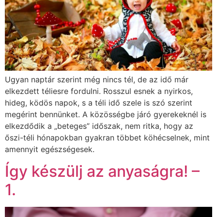
Ugyan naptár szerint még nincs tél, de az idő már
elkezdett téliesre fordulni. Rosszul esnek a nyirkos,
hideg, ködös napok, s a téli idő szele is szó szerint
megérint bennünket. A közösségbe járó gyerekeknél is
elkezdődik a „beteges” időszak, nem ritka, hogy az
őszi-téli hónapokban gyakran többet köhécselnek, mint
amennyit egészségesek.
Így készülj az anyaságra! –
1.