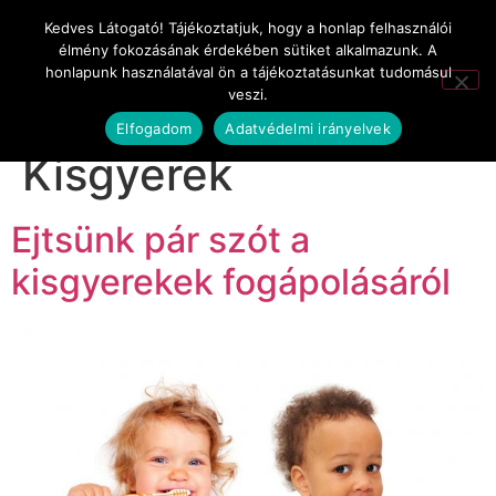
Kedves Látogató! Tájékoztatjuk, hogy a honlap felhasználói
élmény fokozásának érdekében sütiket alkalmazunk. A
honlapunk használatával ön a tájékoztatásunkat tudomásul
veszi.
Kategória:
Kismama-
Elfogadom
Adatvédelmi irányelvek
Kisgyerek
Ejtsünk pár szót a
kisgyerekek fogápolásáról