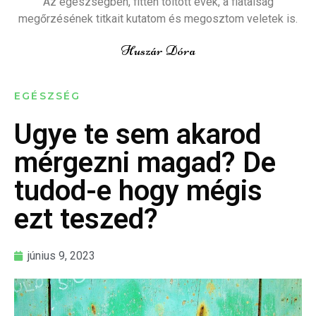
Az egészségben, fitten töltött évek, a fiatalság
megőrzésének titkait kutatom és megosztom veletek is.
Huszár Dóra
EGÉSZSÉG
Ugye te sem akarod
mérgezni magad? De
tudod-e hogy mégis
ezt teszed?
június 9, 2023