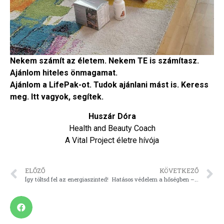
Nekem számít az életem. Nekem TE is számítasz.
Ajánlom hiteles önmagamat.
Ajánlom a LifePak-ot. Tudok ajánlani mást is. Keress
meg. Itt vagyok, segítek.
Huszár Dóra
Health and Beauty Coach
A Vital Project életre hívója
ELŐZŐ
KÖVETKEZŐ
Így töltsd fel az energiaszinted!
Hatásos védelem a hőségben – Megtaláltam a legjobb naptejet!