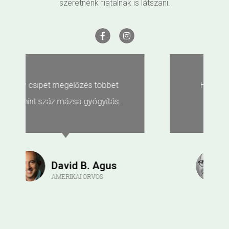
szeretnénk fiatalnak is látszani.
Ha küzdesz veszíthetsz, ha
nem küzdesz veszítettél!
Bertold Brecht
DRÁMAÍRÓ, KÖLTŐ