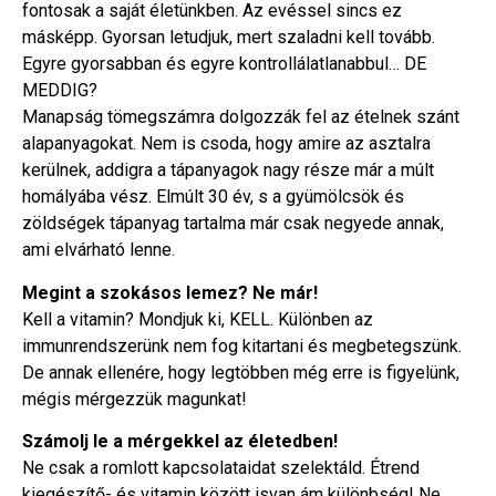
fontosak a saját életünkben. Az evéssel sincs ez
másképp. Gyorsan letudjuk, mert szaladni kell tovább.
Egyre gyorsabban és egyre kontrollálatlanabbul… DE
MEDDIG?
Manapság tömegszámra dolgozzák fel az ételnek szánt
alapanyagokat. Nem is csoda, hogy amire az asztalra
kerülnek, addigra a tápanyagok nagy része már a múlt
homályába vész. Elmúlt 30 év, s a gyümölcsök és
zöldségek tápanyag tartalma már csak negyede annak,
ami elvárható lenne.
Megint a szokásos lemez? Ne már!
Kell a vitamin? Mondjuk ki, KELL. Különben az
immunrendszerünk nem fog kitartani és megbetegszünk.
De annak ellenére, hogy legtöbben még erre is figyelünk,
mégis mérgezzük magunkat!
Számolj le a mérgekkel az életedben!
Ne csak a romlott kapcsolataidat szelektáld. Étrend
kiegészítő- és vitamin között isvan ám különbség! Ne