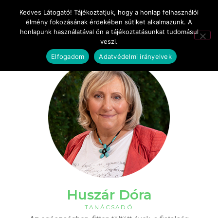
Kedves Látogató! Tájékoztatjuk, hogy a honlap felhasználói
élmény fokozásának érdekében sütiket alkalmazunk. A
honlapunk használatával ön a tájékoztatásunkat tudomásul
veszi.
Elfogadom
Adatvédelmi irányelvek
Huszár Dóra
TANÁCSADÓ