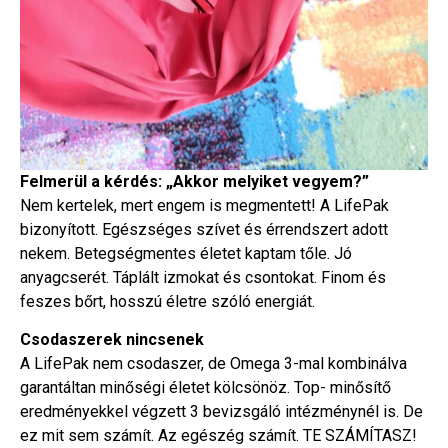
Felmerül a kérdés: „Akkor melyiket vegyem?”
Nem kertelek, mert engem is megmentett! A LifePak
bizonyított. Egészséges szívet és érrendszert adott
nekem. Betegségmentes életet kaptam tőle. Jó
anyagcserét. Táplált izmokat és csontokat. Finom és
feszes bőrt, hosszú életre szóló energiát.
Csodaszerek nincsenek
A LifePak nem csodaszer, de Omega 3-mal kombinálva
garantáltan minőségi életet kölcsönöz. Top- minősítő
eredményekkel végzett 3 bevizsgáló intézménynél is. De
ez mit sem számít. Az egészég számít. TE SZÁMÍTASZ!