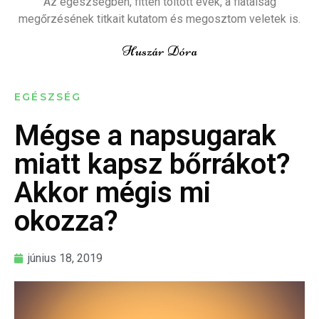
Az egészségben, fitten töltött évek, a fiatalság
megőrzésének titkait kutatom és megosztom veletek is.
Huszár Dóra
EGÉSZSÉG
Mégse a napsugarak
miatt kapsz bőrrákot?
Akkor mégis mi
okozza?
június 18, 2019