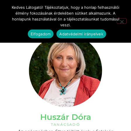
Kedves Látogató! Tájékoztatjuk, hogy a honlap felhasználói
élmény fokozásának érdekében sütiket alkalmazunk. A
honlapunk használatával ön a tájékoztatásunkat tudomásul
veszi.
Elfogadom
Adatvédelmi irányelvek
Huszár Dóra
TANÁCSADÓ