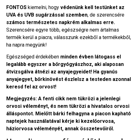
FONTOS
kiemelni, hogy
védenünk kell testünket az
UVA és UVB sugárzással szemben
, de szerencsére
számos természetes napkrém alkalmas erre.
Szerencsére egyre több, egészségre nem ártalmas
termék kerül a piacra, válasszunk ezekből a termékekből,
ha napra megyünk!
Egészséged érdekében
minden évben látogass el
legalább egyszer a bőrgyógyászhoz, aki alaposan
átvizsgálva átnézi az anyajegyeidet! Ha gyanús
anyajegyet, bőrkinövést észlelsz a testeden azonnal
keresd fel az orvost!
Megjegyzés: A fenti cikk nem tükrözi a jelenlegi
orvosi véleményt, és nem tükrözi a hivatalos orvosi
álláspontot. Mielőtt bárki felhagyna a piacon kapható
naptejek használatával kérje ki kezelőorvosa,
háziorvosa véleményét, annak összetevőiről.