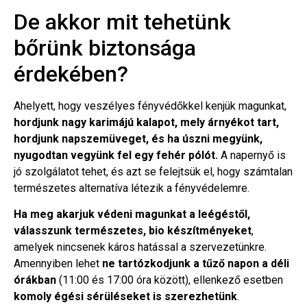
De akkor mit tehetünk
bőrünk biztonsága
érdekében?
Ahelyett, hogy veszélyes fényvédőkkel kenjük magunkat,
hordjunk nagy karimájú kalapot, mely árnyékot tart,
hordjunk napszemüveget, és ha úszni megyünk,
nyugodtan vegyünk fel egy fehér pólót.
A napernyő is
jó szolgálatot tehet, és azt se felejtsük el, hogy számtalan
természetes alternatíva létezik a fényvédelemre.
Ha meg akarjuk védeni magunkat a leégéstől,
válasszunk természetes, bio készítményeket
,
amelyek nincsenek káros hatással a szervezetünkre.
Amennyiben lehet
ne tartózkodjunk a tűző napon a déli
órákban
(11:00 és 17:00 óra között), ellenkező esetben
komoly égési sérüléseket is szerezhetünk
.