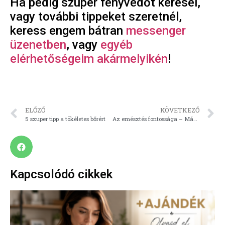
Ha pedig szuper fényvédőt keresel,
vagy további tippeket szeretnél,
keress engem bátran
messenger
üzenetben
, vagy
egyéb
elérhetőségeim akármelyikén
!
ELŐZŐ
KÖVETKEZŐ
5 szuper tipp a tökéletes bőrért
Az emésztés fontossága – Második rész
Kapcsolódó cikkek