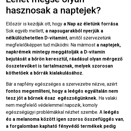
hasznosak a naptejek?
Először is kezdjük ott, hogy
a Nap az életünk forrása
.
Sok egyéb mellett,
a napsugarakból nyerjük a
nélkülözhetetlen D-vitamint
, amitől szervezetünk
megfelelőképpen tud működni. Na mármost
a naptejek,
napkrémek mintegy meggátolják a D-vitamin
bejutását a bőrön keresztül, ráadásul olyan mérgező
összetevőket is tartalmaznak, melyek szorosan
köthetőek a bőrrák kialakulásához.
Bár a napfény egészséges a szervezetre nézve, azért
fontos megemlíteni, hogy a leégés egyáltalán nem
tesz jót a bőrnek ésaz egészségünknek.
Ha valaki
nem megfelelő védelemmel napozik, komoly
egészségügyi problémákkal nézhet szembe. A
leégés
és a melanoma között igen szoros összefüggés van
,
a forgalomban kapható fényvédő termékek pedig