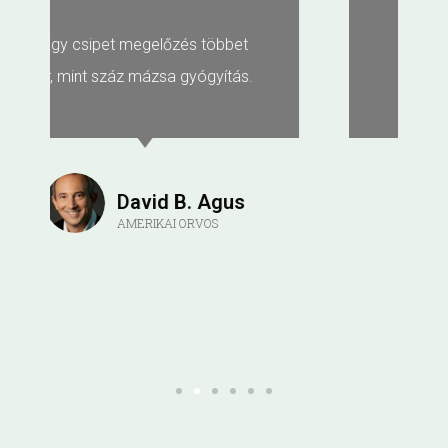
Ha küzdesz veszíthetsz, ha
nem küzdesz veszítettél!
Bertold Brecht
DRÁMAÍRÓ, KÖLTŐ