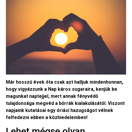
Már hosszú évek óta csak azt halljuk mindenhonnan,
hogy vigyázzunk a Nap káros sugaraira, kenjük be
magunkat naptejjel, mert annak fényvédő
tulajdonsága megvéd a bőrrák kialakulásától. Viszont
napjaink kutatásai egy óriási hazugságot vélnek
felfedezni ebben a közhiedelemben!
Lehet mégse olyan