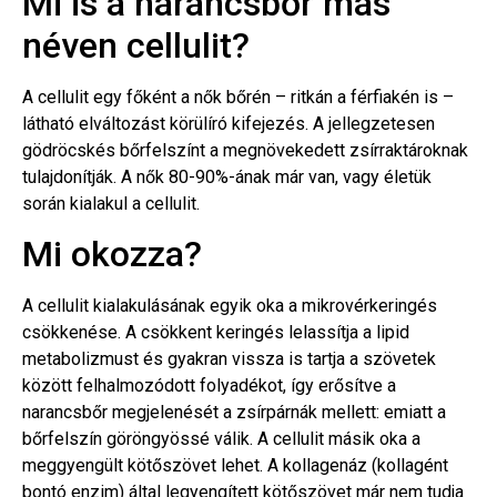
Mi is a narancsbőr más
néven cellulit?
A cellulit egy főként a nők bőrén – ritkán a férfiakén is –
látható elváltozást körülíró kifejezés. A jellegzetesen
gödröcskés bőrfelszínt a megnövekedett zsírraktároknak
tulajdonítják. A nők 80-90%-ának már van, vagy életük
során kialakul a cellulit.
Mi okozza?
A cellulit kialakulásának egyik oka a mikrovérkeringés
csökkenése. A csökkent keringés lelassítja a lipid
metabolizmust és gyakran vissza is tartja a szövetek
között felhalmozódott folyadékot, így erősítve a
narancsbőr megjelenését a zsírpárnák mellett: emiatt a
bőrfelszín göröngyössé válik. A cellulit másik oka a
meggyengült kötőszövet lehet. A kollagenáz (kollagént
bontó enzim) által legyengített kötőszövet már nem tudja