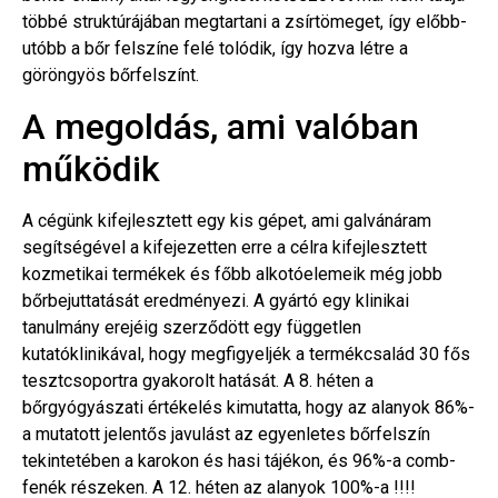
többé struktúrájában megtartani a zsírtömeget, így előbb-
utóbb a bőr felszíne felé tolódik, így hozva létre a
göröngyös bőrfelszínt.
A megoldás, ami valóban
működik
A cégünk kifejlesztett egy kis gépet, ami galvánáram
segítségével a kifejezetten erre a célra kifejlesztett
kozmetikai termékek és főbb alkotóelemeik még jobb
bőrbejuttatását eredményezi. A gyártó egy klinikai
tanulmány erejéig szerződött egy független
kutatóklinikával, hogy megfigyeljék a termékcsalád 30 fős
tesztcsoportra gyakorolt hatását. A 8. héten a
bőrgyógyászati értékelés kimutatta, hogy az alanyok 86%-
a mutatott jelentős javulást az egyenletes bőrfelszín
tekintetében a karokon és hasi tájékon, és 96%-a comb-
fenék részeken. A 12. héten az alanyok 100%-a !!!!