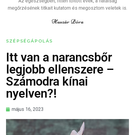
Az egészségben, fitten töltött évek, a fiatalság
megőrzésének titkait kutatom és megosztom veletek is.
Huszár Dóra
SZÉPSÉGÁPOLÁS
Itt van a narancsbőr
legjobb ellenszere –
Számodra kínai
nyelven?!
május 16, 2023