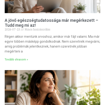
A jövő egészségtudatossága már megérkezett –
Tudd meg mi az!
2026-07-23
Nincs hozzászólás
Régen akkor mentünk orvoshoz, amikor már fájt valami. Ma már
egyre többen másképp gondolkodnak. Nem szeretnék megvárni,
amíg problémák jelentkeznek, hanem szeretnék jobban
megérteni a
Tovább olvasom »