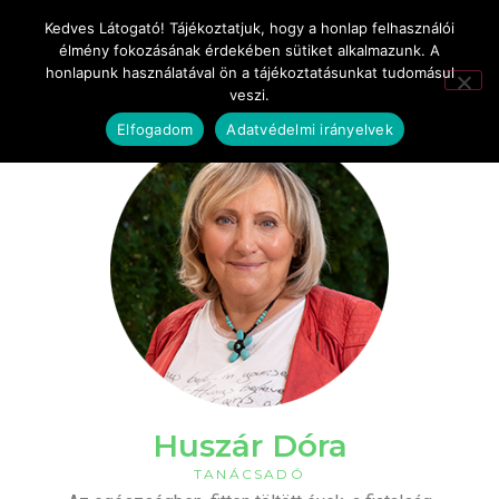
Kedves Látogató! Tájékoztatjuk, hogy a honlap felhasználói
élmény fokozásának érdekében sütiket alkalmazunk. A
honlapunk használatával ön a tájékoztatásunkat tudomásul
veszi.
Elfogadom
Adatvédelmi irányelvek
Huszár Dóra
TANÁCSADÓ