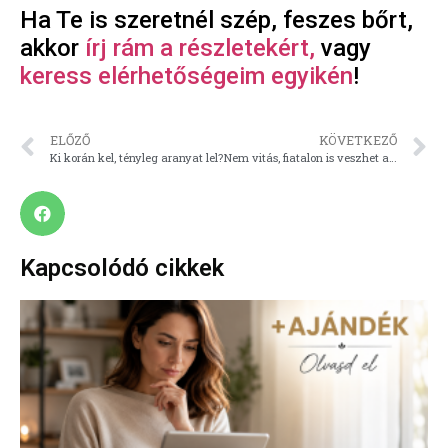
Ha Te is szeretnél szép, feszes bőrt,
akkor
írj rám a részletekért,
vagy
keress elérhetőségeim egyikén
!
ELŐZŐ
KÖVETKEZŐ
Ki korán kel, tényleg aranyat lel?
Nem vitás, fiatalon is veszhet a vitalitás! Van megoldás!
Kapcsolódó cikkek