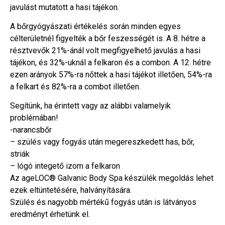
javulást mutatott a hasi tájékon.
A bőrgyógyászati értékelés során minden egyes
célterületnél figyelték a bőr feszességét is. A 8. hétre a
résztvevők 21%-ánál volt megfigyelhető javulás a hasi
tájékon, és 32%-uknál a felkaron és a combon. A 12. hétre
ezen arányok 57%-ra nőttek a hasi tájékot illetően, 54%-ra
a felkart és 82%-ra a combot illetően.
Segítünk, ha érintett vagy az alábbi valamelyik
problémában!
-narancsbőr
– szülés vagy fogyás után megereszkedett has, bőr,
striák
– lógó integető izom a felkaron
Az ageLOC® Galvanic Body Spa készülék megoldás lehet
ezek eltüntetésére, halványítására.
Szülés és nagyobb mértékű fogyás után is látványos
eredményt érhetünk el.