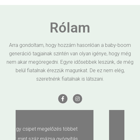
Rólam
Arra gondoltam, hogy hozzám hasonlóan a baby-boom
generáció tagjainak szintén van olyan igénye, hogy még
nem akar megöregedni. Egyre idősebbek leszünk, de még
belül fiatalnak érezzük magunkat. De ez nem elég,
szeretnénk fiatalnak is látszani.
Ha küzdesz veszíthetsz, ha
nem küzdesz veszítettél!