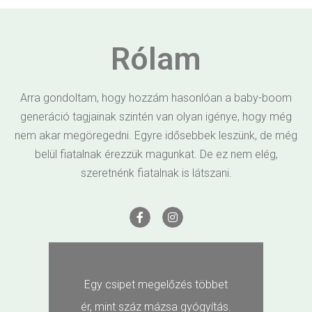
Rólam
Arra gondoltam, hogy hozzám hasonlóan a baby-boom
generáció tagjainak szintén van olyan igénye, hogy még
nem akar megöregedni. Egyre idősebbek leszünk, de még
belül fiatalnak érezzük magunkat. De ez nem elég,
szeretnénk fiatalnak is látszani.
Egy csipet megelőzés többet
ér, mint száz mázsa gyógyítás.