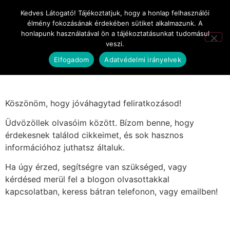
Kedves Látogató! Tájékoztatjuk, hogy a honlap felhasználói
élmény fokozásának érdekében sütiket alkalmazunk. A
honlapunk használatával ön a tájékoztatásunkat tudomásul
veszi.
Sikeres feliratkozás
Elfogadom
Adatvédelmi irányelvek
Köszönöm, hogy jóváhagytad feliratkozásod!
Üdvözöllek olvasóim között. Bízom benne, hogy
érdekesnek találod cikkeimet, és sok hasznos
információhoz juthatsz általuk.
Ha úgy érzed, segítségre van szükséged, vagy
kérdésed merül fel a blogon olvasottakkal
kapcsolatban, keress bátran telefonon, vagy emailben!