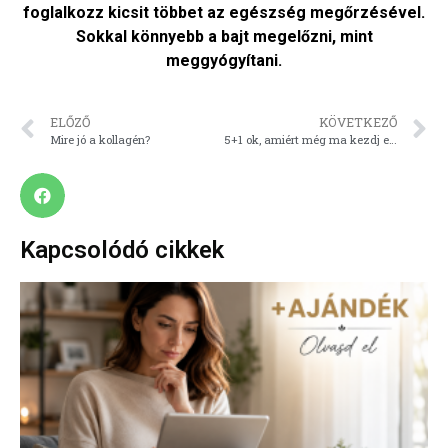
foglalkozz kicsit többet az egészség megőrzésével.
Sokkal könnyebb a bajt megelőzni, mint
meggyógyítani.
ELŐZŐ
KÖVETKEZŐ
Mire jó a kollagén?
5+1 ok, amiért még ma kezdj el jógázni!
Kapcsolódó cikkek