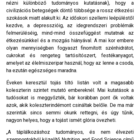
nézni különböző tudományos kutatásnak), hogy a
civilizációs betegségek döntő többsége a rossz étkezési
szokások miatt alakult ki. Az időskori szellemi leépüléstől
kezdve, a depresszióig, az idegrendszeri problémák
felmerüléséig, mind-mind összefüggést mutatnak az
étkezésünkkel és a mozgás hiányával. A mai kor embere
olyan mennyiségben fogyaszt finomított szénhidrátot,
cukrokat és rengeteg tartósítószert, festékanyagot,
amelyet az élelmiszeripar használ, hogy az lenne a csoda,
ha ezután egészséges maradna.
Éveken keresztül tojás tiltó listán volt a magasabb
koleszterin szintet mutató embereknél. Mai kutatások a
tudósokat is meggyőzték, bár korábban pont ők voltak
azok, akik koleszterindémont csináltak belőle. De ma már
szerintük sincs semmi okunk rettegni, és úgy tűnik,
nagyon helyes, hogy a tojást ismét glória övezheti.
„A táplálkozáshoz tudományos, és nem élvezeti
szempontokból közelítő Nutrition and Food Science című