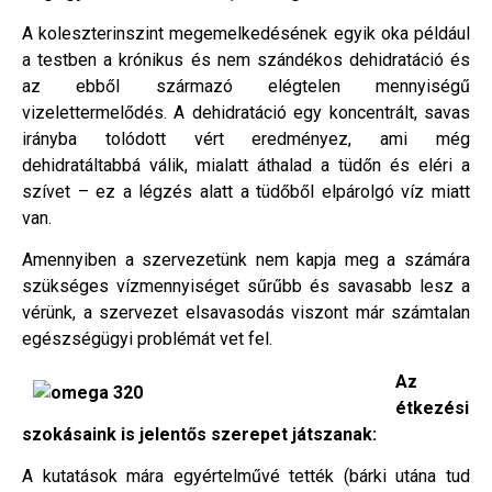
A koleszterinszint megemelkedésének egyik oka például
a testben a krónikus és nem szándékos dehidratáció és
az ebből származó elégtelen mennyiségű
vizelettermelődés. A dehidratáció egy koncentrált, savas
irányba tolódott vért eredményez, ami még
dehidratáltabbá válik, mialatt áthalad a tüdőn és eléri a
szívet – ez a légzés alatt a tüdőből elpárolgó víz miatt
van.
Amennyiben a szervezetünk nem kapja meg a számára
szükséges vízmennyiséget sűrűbb és savasabb lesz a
vérünk, a szervezet elsavasodás viszont már számtalan
egészségügyi problémát vet fel.
Az
étkezési
szokásaink is jelentős szerepet játszanak:
A kutatások mára egyértelművé tették (bárki utána tud