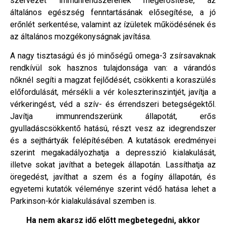
szervezet immunrendszerének megerősítése, az
általános egészség fenntartásának elősegítése, a jó
erőnlét serkentése, valamint az ízületek működésének és
az általános mozgékonyságnak javítása.
A nagy tisztaságú és jó minőségű omega-3 zsírsavaknak
rendkívül sok hasznos tulajdonsága van: a várandós
nőknél segíti a magzat fejlődését, csökkenti a koraszülés
előfordulását, mérsékli a vér koleszterinszintjét, javítja a
vérkeringést, véd a szív- és érrendszeri betegségektől.
Javítja immunrendszerünk állapotát, erős
gyulladáscsökkentő hatású, részt vesz az idegrendszer
és a sejthártyák felépítésében. A kutatások eredményei
szerint megakadályozhatja a depresszió kialakulását,
illetve sokat javíthat a betegek állapotán. Lassíthatja az
öregedést, javíthat a szem és a fogíny állapotán, és
egyetemi kutatók véleménye szerint védő hatása lehet a
Parkinson-kór kialakulásával szemben is.
Ha nem akarsz idő előtt megbetegedni, akkor