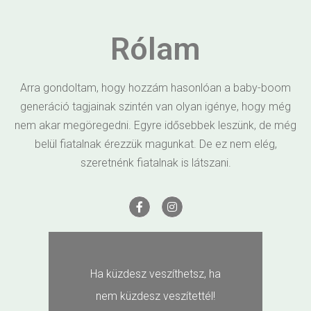
Rólam
Arra gondoltam, hogy hozzám hasonlóan a baby-boom
generáció tagjainak szintén van olyan igénye, hogy még
nem akar megöregedni. Egyre idősebbek leszünk, de még
belül fiatalnak érezzük magunkat. De ez nem elég,
szeretnénk fiatalnak is látszani.
Ha küzdesz veszíthetsz, ha
nem küzdesz veszítettél!