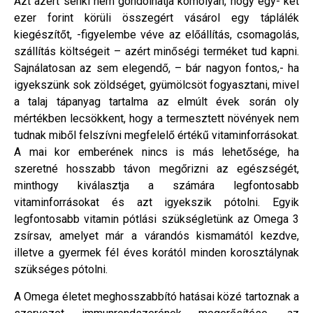
Azt azért senki nem gondolhatja komolyan, hogy egy- két
ezer forint körüli összegért vásárol egy táplálék
kiegészítőt, -figyelembe véve az előállítás, csomagolás,
szállítás költségeit – azért minőségi terméket tud kapni.
Sajnálatosan az sem elegendő, – bár nagyon fontos,- ha
igyekszünk sok zöldséget, gyümölcsöt fogyasztani, mivel
a talaj tápanyag tartalma az elmúlt évek során oly
mértékben lecsökkent, hogy a termesztett növények nem
tudnak miből felszívni megfelelő értékű vitaminforrásokat.
A mai kor emberének nincs is más lehetősége, ha
szeretné hosszabb távon megőrizni az egészségét,
minthogy kiválasztja a számára legfontosabb
vitaminforrásokat és azt igyekszik pótolni. Egyik
legfontosabb vitamin pótlási szükségletünk az Omega 3
zsírsav, amelyet már a várandós kismamától kezdve,
illetve a gyermek fél éves korától minden korosztálynak
szükséges pótolni.
A Omega életet meghosszabbító hatásai közé tartoznak a