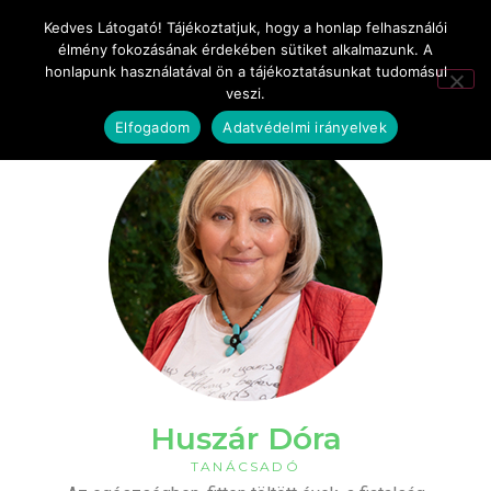
Kedves Látogató! Tájékoztatjuk, hogy a honlap felhasználói
élmény fokozásának érdekében sütiket alkalmazunk. A
honlapunk használatával ön a tájékoztatásunkat tudomásul
veszi.
Elfogadom
Adatvédelmi irányelvek
Huszár Dóra
TANÁCSADÓ