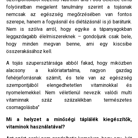
folyóiratban megjelent tanulmány szerint a tojásnak
nemcsak az egészség megőrzésében van fontos
szerepe, hanem a fogyásnál és diétázásnál is jó barátunk.
Nem is szólva arról, hogy egyike a tápanyagokban
leggazdagabb élelmiszereknek – gondoljunk csak bele,
hogy minden megvan benne, ami egy kiscsibe
összerakásához kell.
A tojás szupersztársága abból fakad, hogy miközben
alacsony a kalóriatartalma, nagyon gazdag
fehérjeforrásnak számít, és tele van az egészség
szempontjából elengedhetetlen vitaminokkal és
nyomelemekkel. Nem véletlenül nevezik valódi multi
vitaminnak száz százalékban természetes
csomagolásba”
Mi a helyzet a minőségi táplálék kiegészítők,
vitaminok használatával?