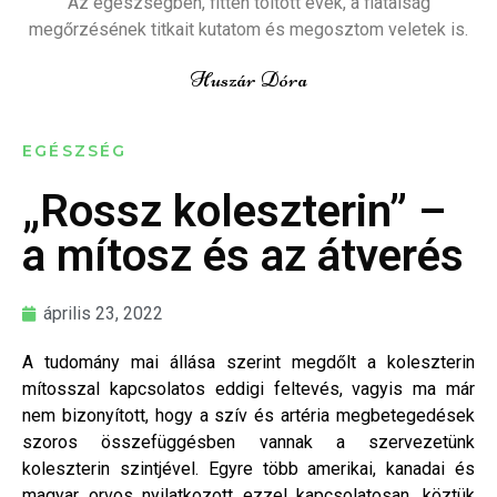
Az egészségben, fitten töltött évek, a fiatalság
megőrzésének titkait kutatom és megosztom veletek is.
Huszár Dóra
EGÉSZSÉG
„Rossz koleszterin” –
a mítosz és az átverés
április 23, 2022
A tudomány mai állása szerint megdőlt a koleszterin
mítosszal kapcsolatos eddigi feltevés, vagyis ma már
nem bizonyított, hogy a szív és artéria megbetegedések
szoros összefüggésben vannak a szervezetünk
koleszterin szintjével. Egyre több amerikai, kanadai és
magyar orvos nyilatkozott ezzel kapcsolatosan, köztük